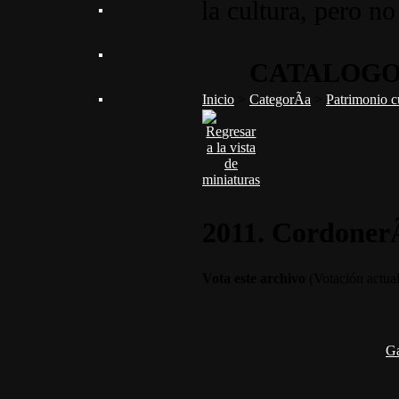
la cultura, pero no
CATALOGO
Inicio
>
CategorÃ­a
>
Patrimonio c
2011. CordonerÃ
Vota este archivo
(Votación actual 
G