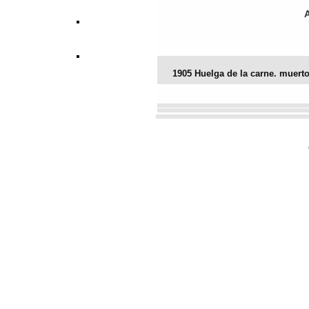
1905 Huelga de la carne. muert
Vota este archivo
(Votación actu