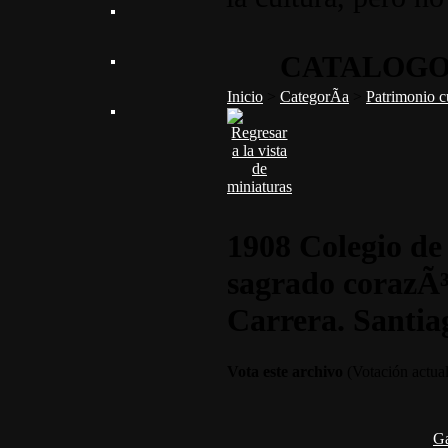
CATALOGO
Inicio
>
CategorÃ­a
>
Patrimonio c
1908 Colegio de 
sagrado corazÃ³
Carrera. Santia
Vota este archivo
(Votación actual 
G