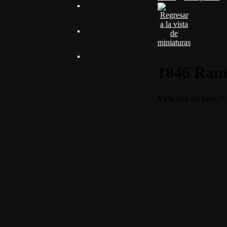
1846 Ram
Vota este archivo
(No