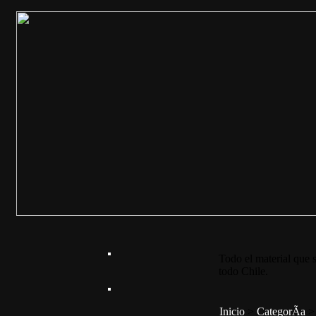
Todo el material que s
todo Chile.
Inicio
>
CategorÃ­a