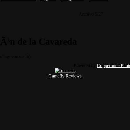
Archivo 5/27
Ã³n de la Cavareda
 hay votos aún)
Powered by
Coppermine Photo
Gamefly Reviews