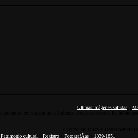
Ultimas imágenes subidas
::
Má
e encuentra en esta página está abierto al acceso de todos los habitante
CATALOGO EN CONSTANTE C
>
Patrimonio cultural
>
Registro
>
FotografÃ­as
>
1839-1851