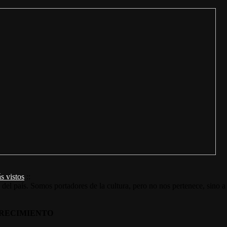
s vistos
::
s del país. Somos portadores de la cultura, pero no nos pertenece, sino a
RECIMIENTO