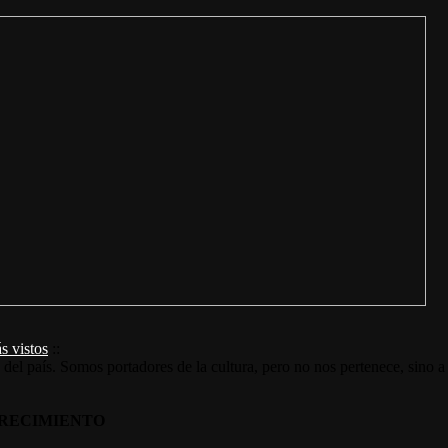
s vistos
::
s del país. Somos portadores de la cultura, pero no nos pertenece, sino a
RECIMIENTO