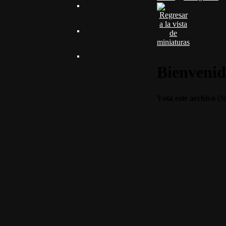
Bienvenid
Vota este archivo
(No