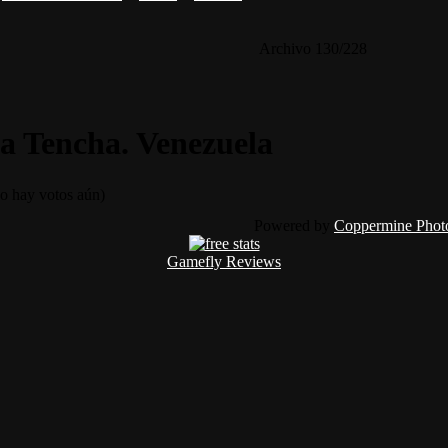
Archivo 130/228
a Tencha. Venezuela
 hay votos aún)
Powered by
Coppermine Photo
Gamefly Reviews