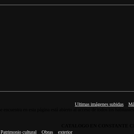
Ultimas imágenes subidas
::
Má
e encuentra en esta página está abierto al acceso de todos los habitante
CATALOGO EN CONSTANTE C
>
Patrimonio cultural
>
Obras
>
exterior