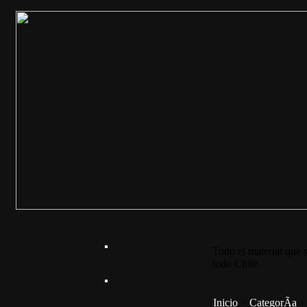
Todo el material que s
todo Chile.
Inicio
>
CategorÃ­a