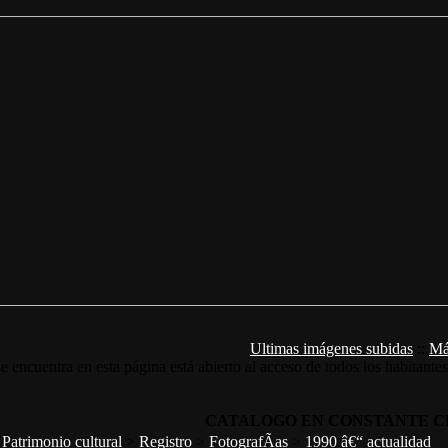
Ultimas imágenes subidas
::
Má
e encuentra en esta página está abierto al acceso de todos los habitante
CATALOGO EN CONSTANTE C
>
Patrimonio cultural
>
Registro
>
FotografÃ­as
>
1990 â€“ actualidad