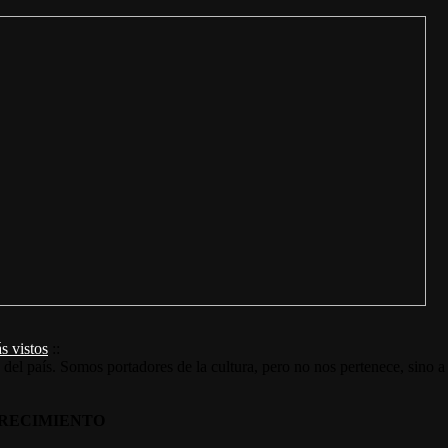
s vistos
::
s del país. Somos portadores de la cultura, pero no nos pertenece, sino a
RECIMIENTO