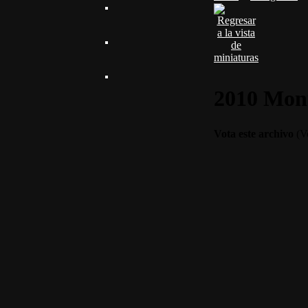
2010 Monu
Vota este archivo
(Vo