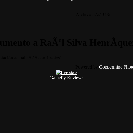
Archivo 572/1096
mento a RaÃºl Silva HenrÃ­quez
tación actual : 5 / 5 con 1 votos)
Powered by
Coppermine Photo
Gamefly Reviews