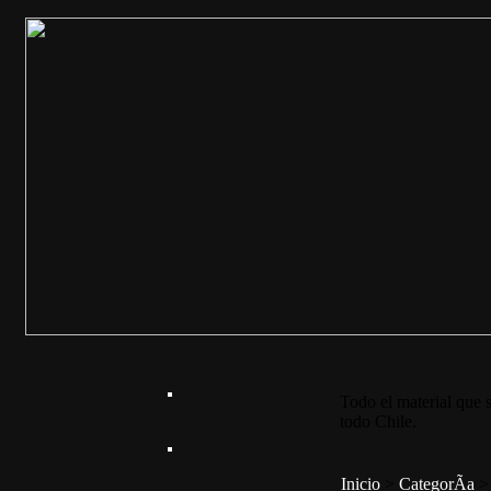
Todo el material que s
todo Chile.
Inicio
>
CategorÃ­a