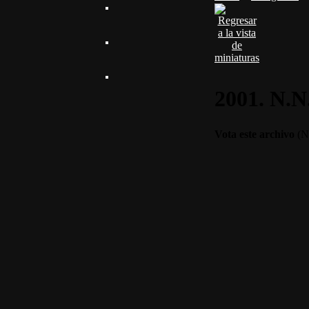
2001. N.N
Vota este archivo
(No