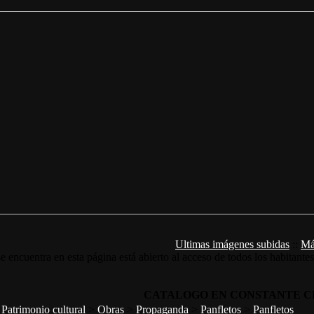
Ultimas imágenes subidas
::
Má
e encuentra en esta página está abierto al acceso de todos los habitante
CATALOGO EN CONSTANTE C
>
Patrimonio cultural
>
Obras
>
Propaganda
>
Panfletos
>
Panfletos