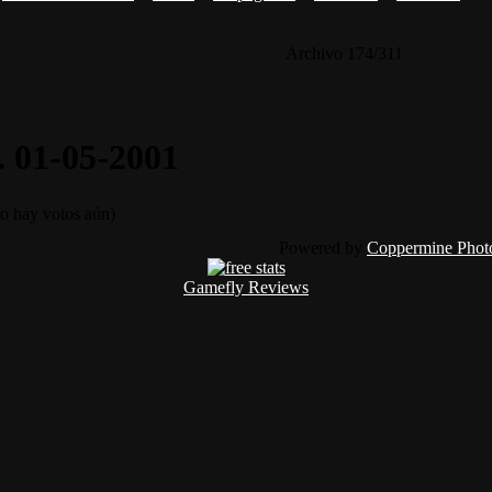
Archivo 174/311
. 01-05-2001
 hay votos aún)
Powered by
Coppermine Photo
Gamefly Reviews