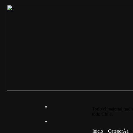
Todo el material que s
todo Chile.
Inicio
>
CategorÃ­a