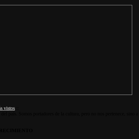
s vistos
::
s del país. Somos portadores de la cultura, pero no nos pertenece, sino a
RECIMIENTO