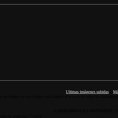
Ultimas imágenes subidas
::
Má
e encuentra en esta página está abierto al acceso de todos los habitante
CATALOGO EN CONSTANTE C
eda de archivos - " 1923"