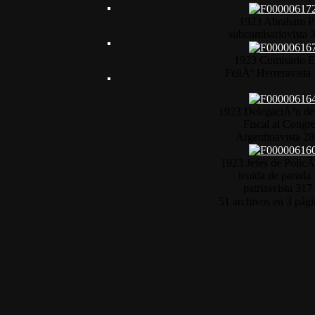
1923 Abraham Po
subcomisario
vista 
1923 Comisario E
FeliÃº Herrera
vista
1923 DelegaciÃ³n de 
Fiscal al Congr
Argentina
vista 2
1923 Jefes de PolicÃ­
tenida de parada. 
patrias
vista 317
51 archivos en 3 pági