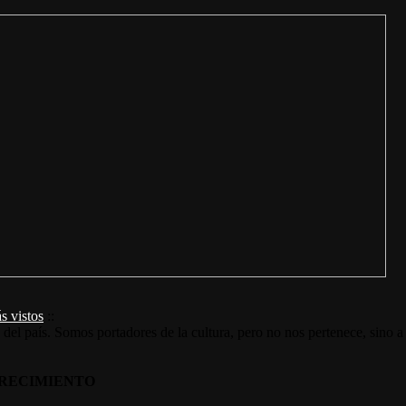
s vistos
::
s del país. Somos portadores de la cultura, pero no nos pertenece, sino a
RECIMIENTO