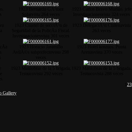
o.
1923 Bernardo GÃ³mez
1923 Carlos Bravo Murillo. jefe
s
Solar
vista 264 veces
Investigaciones
vista 324 veces
va
1923 Cuartel de secciÃ³n de
1923 DelegaciÃ³n Chilena
vista
­a
Seguridad de la PolicÃ­a Fiscal.
263 veces
Investigaciones
vista 301 veces
cÃ­a
1923 Horacio Jaramillo
1923 Hotel kosmos. Punta
a
AvilÃ©s subprefecto
vista 298
Arenas
vista 370 veces
s
veces
e
1923 Maniobras de la 5 brigada.
1923 Maniobras de la 5 brigada.
de
Temuco
vista 292 veces
Temuco
vista 288 veces
es
1
2
3
 Gallery