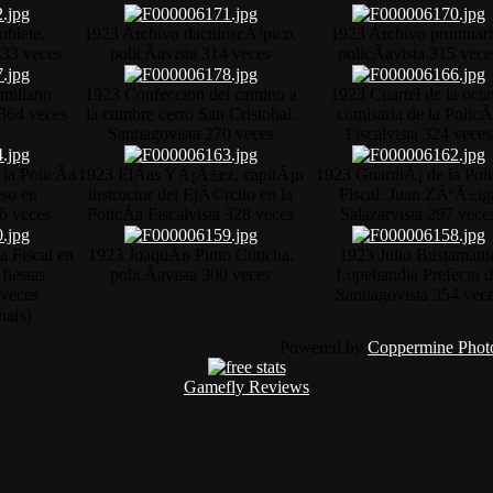
blete.
1923 Archivo dactiloscÃ³pico.
1923 Archivo prontuari
333 veces
policÃ­a
vista 314 veces
policÃ­a
vista 315 vece
miliano
1923 Confeccion del camino a
1923 Cuartel de la octa
 364 veces
la cumbre cerro San Cristobal.
comisaria de la PolicÃ
Santiago
vista 270 veces
Fiscal
vista 324 veces
la PolicÃ­a
1923 ElÃ­as YÃ¡Ã±ez. capitÃ¡n
1923 GuardiÃ¡ de la Poli
eso en
instructor del EjÃ©rcito en la
Fiscal. Juan ZÃºÃ±ig
86 veces
PolicÃ­a Fiscal
vista 328 veces
Salazar
vista 297 vece
a Fiscal en
1923 JoaquÃ­n Pinto Concha.
1923 Julio Bustamant
fiestas
policÃ­a
vista 300 veces
Lopehandia Prefecto 
 veces
Santiago
vista 354 vec
na(s)
Powered by
Coppermine Photo
Gamefly Reviews