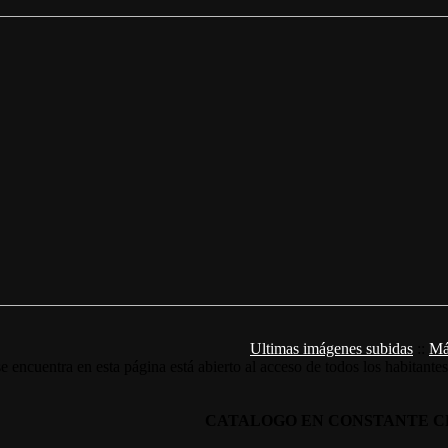
Ultimas imágenes subidas
::
Má
e encuentra en esta página está abierto al acceso de todos los habitante
CATALOGO EN CONSTANTE C