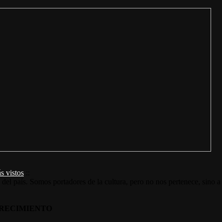
s vistos
::
s del país. Somos portadores de la cultura, pero no nos pertenece, sino a
RECIMIENTO