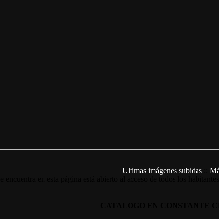
Ultimas imágenes subidas
::
Má
e encuentra en esta página está abierto al acceso de todos los habitante
CATALOGO EN CONSTANTE C