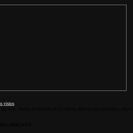
s vistos
::
s del país. Somos portadores de la cultura, pero no nos pertenece, sino a
RECIMIENTO