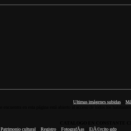
Ultimas imágenes subidas
::
Má
e encuentra en esta página está abierto al acceso de todos los habitante
CATALOGO EN CONSTANTE C
>
Patrimonio cultural
>
Registro
>
FotografÃ­as
>
EjÃ©rcito gdp