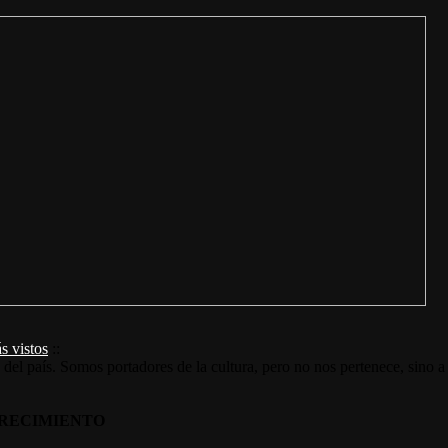
s vistos
::
s del país. Somos portadores de la cultura, pero no nos pertenece, sino a
RECIMIENTO