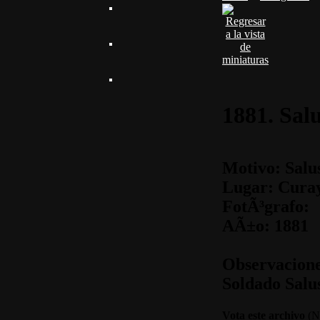
1881. Sal
Motivo: Salu
Lugar: Cura
FotÃ³grafo:
AÃ±o: 1881
Observacione
Soldado Salu
Vota este archivo
(No