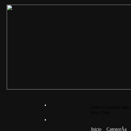
Todo el material que s
todo Chile.
Inicio
>
CategorÃ­a