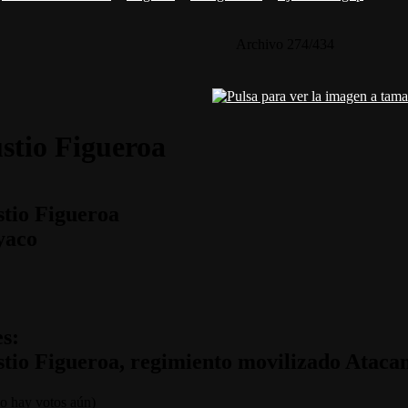
Archivo 274/434
ustio Figueroa
stio Figueroa
yaco
s:
stio Figueroa, regimiento movilizado Atac
 hay votos aún)