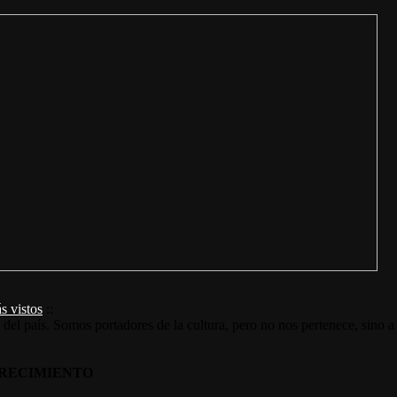
s vistos
::
s del país. Somos portadores de la cultura, pero no nos pertenece, sino a
RECIMIENTO