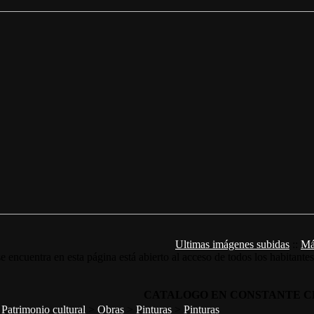
Ultimas imágenes subidas
::
Má
e encuentra en esta página está abierto al acceso de todos los habitante
CATALOGO EN CONSTANTE C
>
Patrimonio cultural
>
Obras
>
Pinturas
>
Pinturas