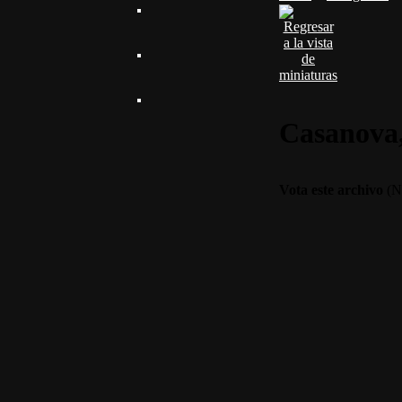
Casanova,
Vota este archivo
(No