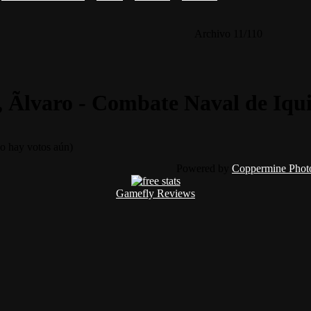
Archivo 11/110
 Ãlvaro - Combate Naval de Iqu
 hay votos aún)
Powered by
Coppermine Photo
Gamefly Reviews