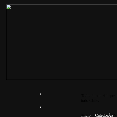
Todo el material que s
todo Chile.
Inicio
>
CategorÃ­a