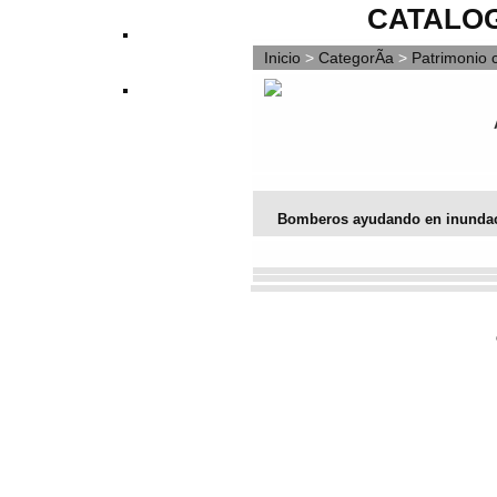
CATALOG
Inicio
>
CategorÃ­a
>
Patrimonio c
Bomberos ayudando en inundac
Vota este archivo
(No hay votos