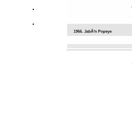
1966. JabÃ³n Popeye
Vota este archivo
(Votación actu