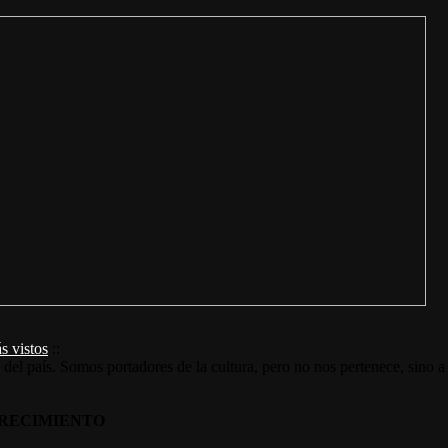
s vistos
::
s del país. Somos portadores de la cultura, pero no nos pertenece, sino a
RECIMIENTO