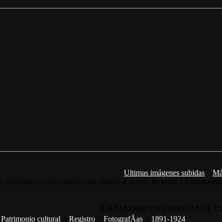
Ultimas imágenes subidas
::
Má
e encuentra en esta página está abierto al acceso de todos los habitante
CATALOGO EN CONSTANTE C
>
Patrimonio cultural
>
Registro
>
FotografÃ­as
>
1891-1924