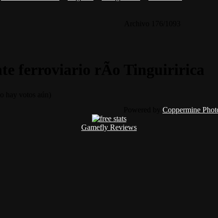
Archivo 176/1093
e ferroviario rÃ­o Tinguiririca
 hay votos aún)
Powered by
Coppermine Photo
Gamefly Reviews