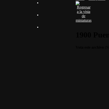
1900 Puent
Vota este archivo
(No