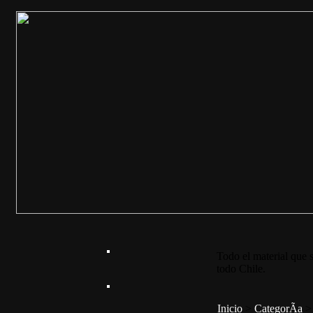
Todo el material que s
todo Chile.
Inicio
>
CategorÃ­a