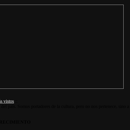
s vistos
::
s del país. Somos portadores de la cultura, pero no nos pertenece, sino a
RECIMIENTO