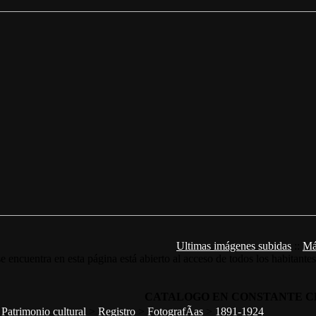
Ultimas imágenes subidas
::
Má
e encuentra en esta página está abierto al acceso de todos los habitante
CATALOGO EN CONSTANTE C
>
Patrimonio cultural
>
Registro
>
FotografÃ­as
>
1891-1924