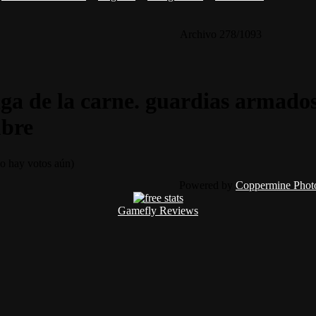
Archivo 278/1093
a de la carne. guardias armados 
ubre
 hay votos aún)
Powered by
Coppermine Photo
Gamefly Reviews