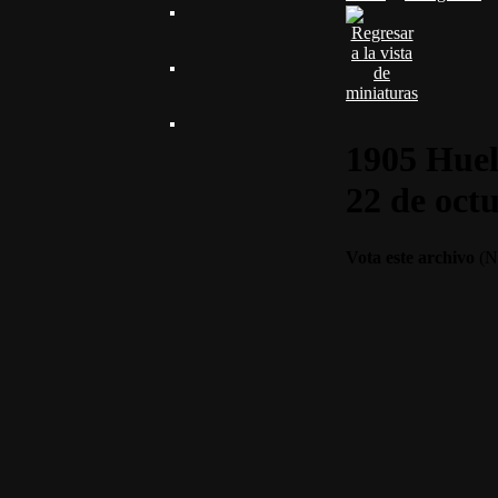
1905 Huelg
22 de oct
Vota este archivo
(No