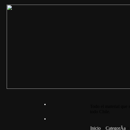
Todo el material que s
todo Chile.
Inicio
>
CategorÃ­a