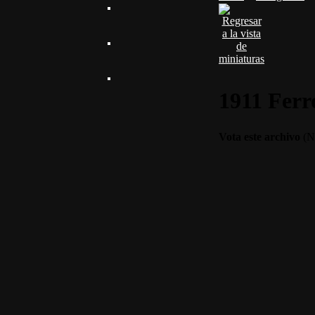
1911 Ferr
Vota este archivo
(No