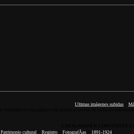
Ultimas imágenes subidas
::
Má
e encuentra en esta página está abierto al acceso de todos los habitante
CATALOGO EN CONSTANTE C
>
Patrimonio cultural
>
Registro
>
FotografÃ­as
>
1891-1924