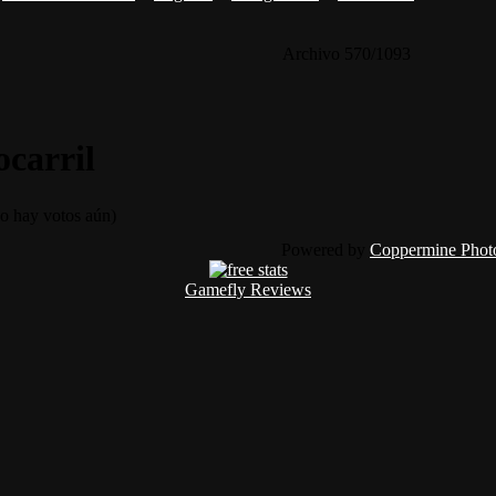
Archivo 570/1093
ocarril
 hay votos aún)
Powered by
Coppermine Photo
Gamefly Reviews