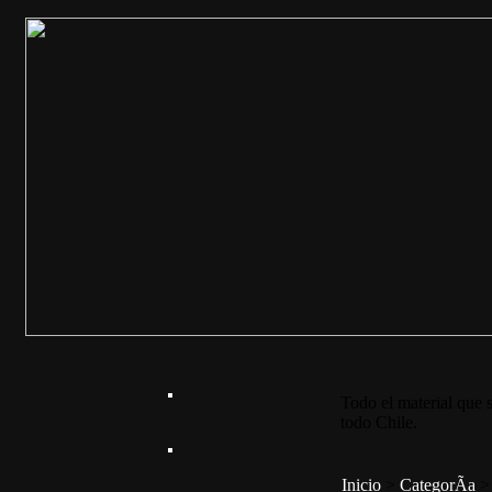
Todo el material que s
todo Chile.
Inicio
>
CategorÃ­a