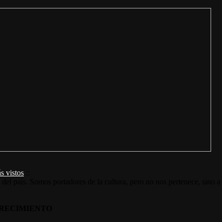
s vistos
::
s del país. Somos portadores de la cultura, pero no nos pertenece, sino a
RECIMIENTO