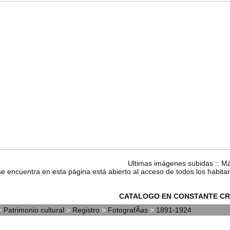
Ultimas imágenes subidas
::
Má
se encuentra en esta página está abierto al acceso de todos los habita
CATALOGO EN CONSTANTE CR
>
Patrimonio cultural
>
Registro
>
FotografÃ­as
>
1891-1924