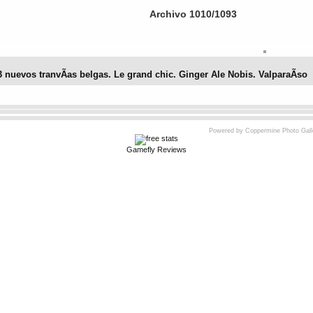
Archivo 1010/1093
 nuevos tranvÃ­as belgas. Le grand chic. Ginger Ale Nobis. ValparaÃ­so
No hay votos aún)
Powered by
Coppermine Photo Gall
Gamefly Reviews