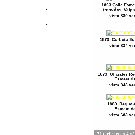
1863 Calle Esme
tranvÃ­as. Valp
vista 380 ve
1879. Corbeta E
vista 834 ve
1879. Oficiales R
Esmerald
vista 848 ve
1880. Regimi
Esmerald
vista 683 ve
71 archivos en 4 pá