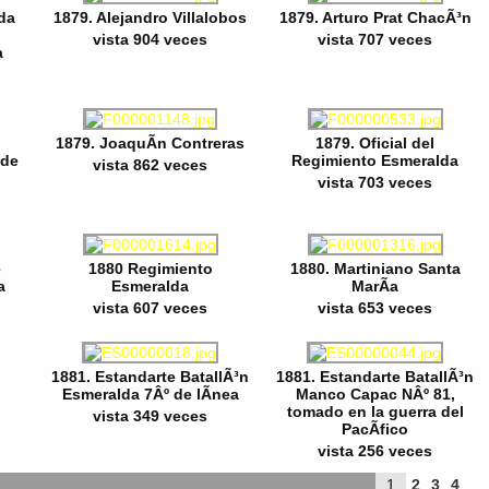
da
1879. Alejandro Villalobos
1879. Arturo Prat ChacÃ³n
vista 904 veces
vista 707 veces
a
1879. JoaquÃ­n Contreras
1879. Oficial del
 de
Regimiento Esmeralda
vista 862 veces
vista 703 veces
e
1880 Regimiento
1880. Martiniano Santa
a
Esmeralda
MarÃ­a
vista 607 veces
vista 653 veces
1881. Estandarte BatallÃ³n
1881. Estandarte BatallÃ³n
Esmeralda 7Âº de lÃ­nea
Manco Capac NÂº 81,
tomado en la guerra del
vista 349 veces
PacÃ­fico
vista 256 veces
1
2
3
4