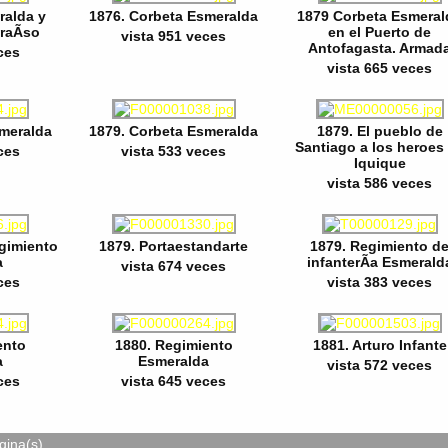
ralda y
1876. Corbeta Esmeralda
1879 Corbeta Esmeral
araÃ­so
en el Puerto de
vista 951 veces
Antofagasta. Armad
ces
vista 665 veces
smeralda
1879. Corbeta Esmeralda
1879. El pueblo de
Santiago a los heroes
ces
vista 533 veces
Iquique
vista 586 veces
egimiento
1879. Portaestandarte
1879. Regimiento d
a
infanterÃ­a Esmerald
vista 674 veces
ces
vista 383 veces
ento
1880. Regimiento
1881. Arturo Infante
a
Esmeralda
vista 572 veces
ces
vista 645 veces
gina(s)