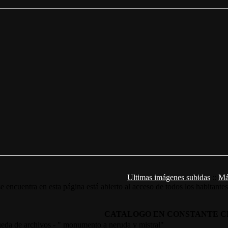
Ultimas imágenes subidas
::
Má
e encuentra en esta página está abierto al acceso de todos los habitante
CATALOGO EN CONSTANTE C
ueda de archivos - " monumento a neruda y mistral"