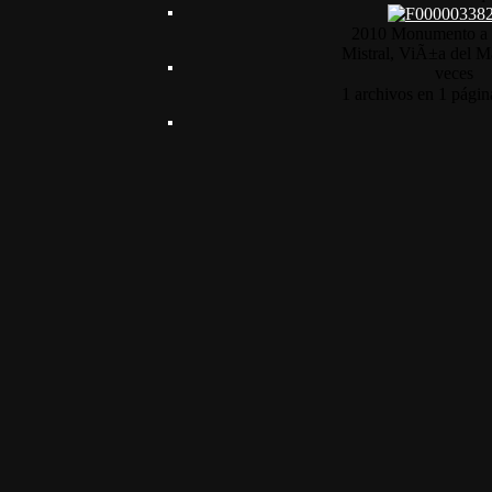
2010 Monumento a 
Mistral, ViÃ±a del M
veces
1 archivos en 1 págin