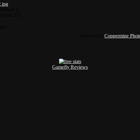
Neruda y
ar
vista 231
a(s)
Powered by
Coppermine Photo
Gamefly Reviews