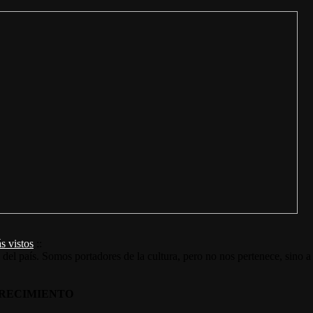
s vistos
::
s del país. Somos portadores de la cultura, pero no nos pertenece, sino a
RECIMIENTO