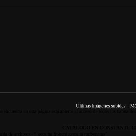
Ultimas imágenes subidas
::
Má
e encuentra en esta página está abierto al acceso de todos los habitante
CATALOGO EN CONSTANTE C
da de archivos - " geositta frobeni geositta rutipenanis"