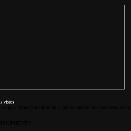
s vistos
::
s del país. Somos portadores de la cultura, pero no nos pertenece, sino a
RECIMIENTO