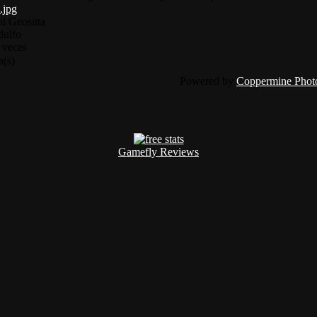
ni Geositta
dulfo
 veces
a(s)
Powered by
Coppermine Photo
Gamefly Reviews