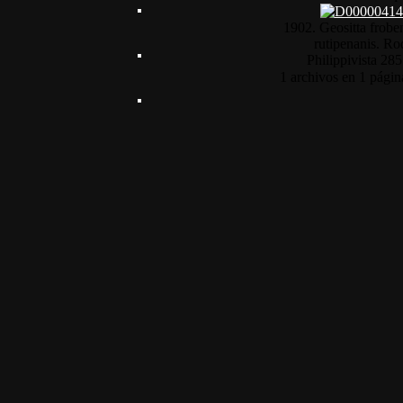
1902. Geositta frobe
rutipenanis. Ro
Philippi
vista 285
1 archivos en 1 págin