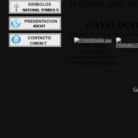
la cultura, pero no
CATALOGO
Resultado de la búsqueda de arch
1865. Marcos
Marcos 
Maturana del
Campo
vista 595 veces
2 archivos en 1 página(s)
G