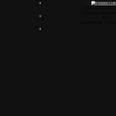
2010 Base General
O'Higgins. Magallan
veces
1 archivos en 1 págin