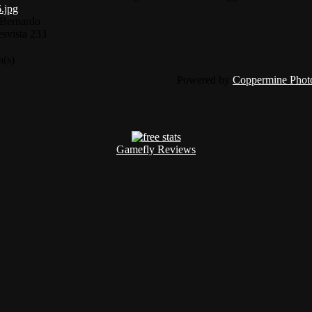
 Bernardo
es
vista 233
a(s)
Powered by
Coppermine Photo
Gamefly Reviews