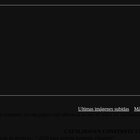
Ultimas imágenes subidas
::
Má
e encuentra en esta página está abierto al acceso de todos los habitante
CATALOGO EN CONSTANTE C
eda de archivos - " 2010 base general bernardo o'higgins"