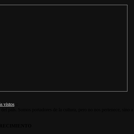
s vistos
::
s del país. Somos portadores de la cultura, pero no nos pertenece, sino a
RECIMIENTO