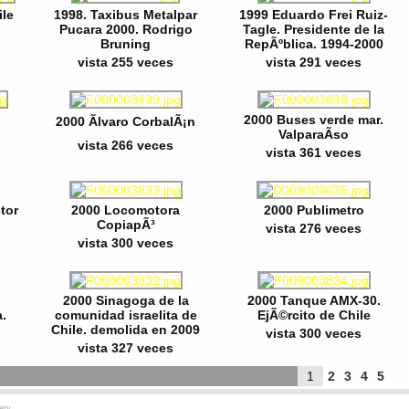
ile
1998. Taxibus Metalpar
1999 Eduardo Frei Ruiz-
Pucara 2000. Rodrigo
Tagle. Presidente de la
Bruning
RepÃºblica. 1994-2000
vista 255 veces
vista 291 veces
2000 Buses verde mar.
2000 Ãlvaro CorbalÃ¡n
ValparaÃ­so
vista 266 veces
vista 361 veces
tor
2000 Locomotora
2000 Publimetro
CopiapÃ³
vista 276 veces
vista 300 veces
2000 Sinagoga de la
2000 Tanque AMX-30.
.
comunidad israelita de
EjÃ©rcito de Chile
Chile. demolida en 2009
vista 300 veces
vista 327 veces
1
2
3
4
5
ery