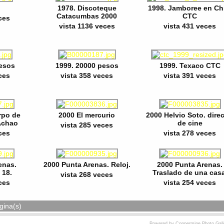
1978. Discoteque
1998. Jamboree en Ch
Catacumbas 2000
CTC
ces
vista 1136 veces
vista 431 veces
pesos
1999. 20000 pesos
1999. Texaco CTC
ces
vista 358 veces
vista 391 veces
rpo de
2000 El mercurio
2000 Helvio Soto. direc
Achao
de cine
vista 285 veces
ces
vista 278 veces
enas.
2000 Punta Arenas. Reloj.
2000 Punta Arenas.
 18.
Traslado de una casa
vista 268 veces
ces
vista 254 veces
gina(s)
Powered by
Coppermine Photo Gall