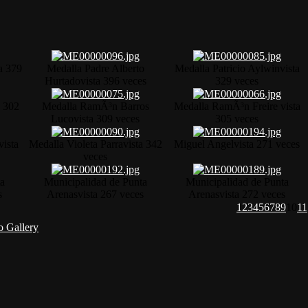
a 379
Medalla Padre Alberto
Medalla Patricio Aylwin
vista
Hurtado
vista 396 veces
329 veces
a 302
Medalla RamÃ³n Barros
Medalla RamÃ³n Freire
vista
Luco
vista 309 veces
305 veces
vista
Medalla Violeta Parra
vista 342
Miguel Angel
vista 271 veces
veces
ta
Municipalidad de Punta
Municipalidad de Punta
s
Arenas
vista 267 veces
Arenas
vista 272 veces
1
2
3
4
5
6
7
8
9
10
11
 Gallery