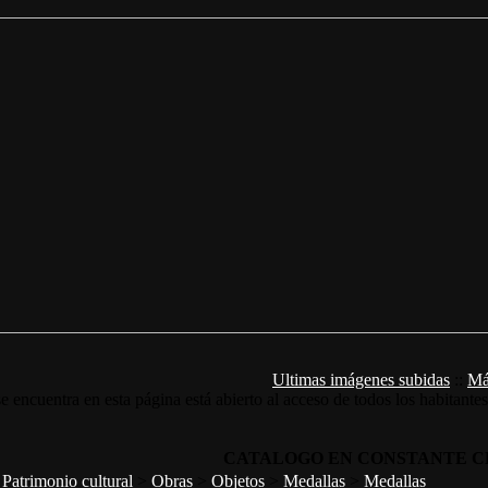
Ultimas imágenes subidas
::
Má
e encuentra en esta página está abierto al acceso de todos los habitante
CATALOGO EN CONSTANTE C
>
Patrimonio cultural
>
Obras
>
Objetos
>
Medallas
>
Medallas