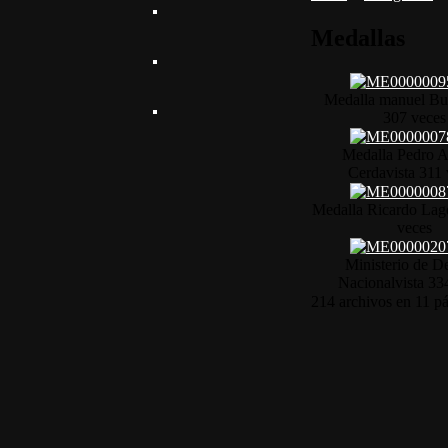
Medallas
Medalla manuel Bu
307 veces
Medalla Pedro A
Cerda
vista 311
Medalla Ricardo Lag
veces
Ministerio de D
Nacional
vista 33
214 archivos en 11 pá