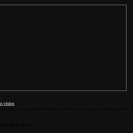
s vistos
::
s del país. Somos portadores de la cultura, pero no nos pertenece, sino a
RECIMIENTO