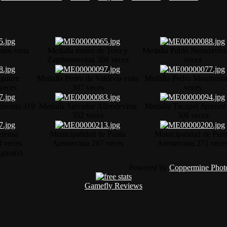
stos
vista
Medalla mateo de Toro y
Medalla Pablo Neruda
vist
Zambrano
vista 308 veces
veces
guirre
Medalla Pedro de Valdivia
vista
Medalla Pedro Montt
vist
 veces
307 veces
veces
os
vista 319
Medalla Salvador Allende
vista
Medalla Tucapel Jimenez
352 veces
308 veces
efensa
Municipalidad de Punta
Municipalidad de Pun
4 veces
Arenas
vista 287 veces
Arenas
vista 271 vece
gina(s)
Powered by
Coppermine Photo
Gamefly Reviews