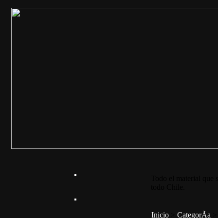
Todo el material que s
todo Chile.
Inicio
>
CategorÃ­a