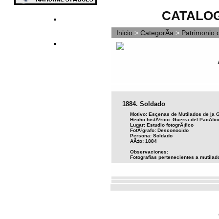
CATALOG
Inicio
>
CategorÃ­a
>
Patrimonio c
1884. Soldado
Motivo: Escenas de Mutilados de la G
Hecho histÃ³rico: Guerra del PacÃ­fic
Lugar: Estudio fotogrÃ¡fico
FotÃ³grafo: Desconocido
Persona: Soldado
AÃ±o: 1884
Observaciones:
Fotografias pertenecientes a mutilad
Vota este archivo
(Votación actu