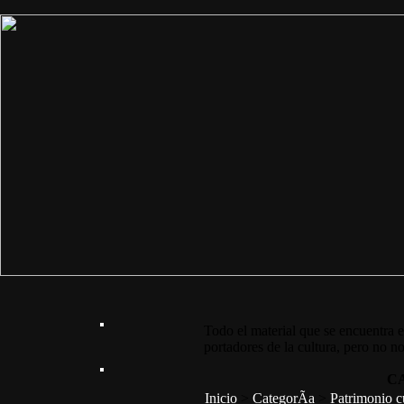
Todo el material que se encuentra e
portadores de la cultura, pero no no
C
Inicio
>
CategorÃ­a
>
Patrimonio c