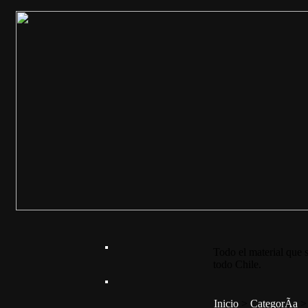
Todo el material que s
todo Chile.
Inicio
>
CategorÃ­a