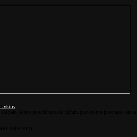
s vistos
::
s del país. Somos portadores de la cultura, pero no nos pertenece, sino a
RECIMIENTO