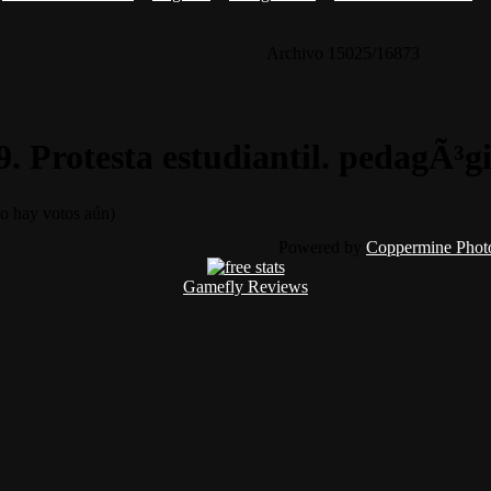
Archivo 15025/16873
. Protesta estudiantil. pedagÃ³g
 hay votos aún)
Powered by
Coppermine Photo
Gamefly Reviews