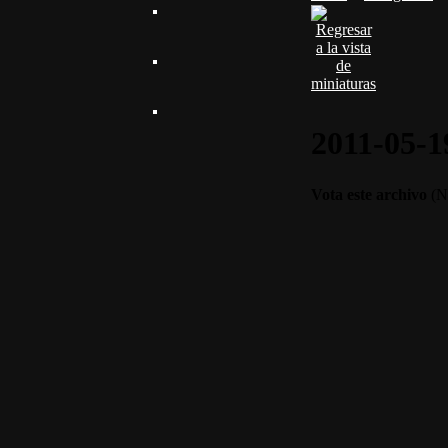
2011-05-19
Vota este archivo
(No