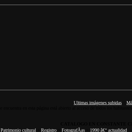
Ultimas imágenes subidas
::
Má
e encuentra en esta página está abierto al acceso de todos los habitante
CATALOGO EN CONSTANTE C
>
Patrimonio cultural
>
Registro
>
FotografÃ­as
>
1990 â€“ actualidad