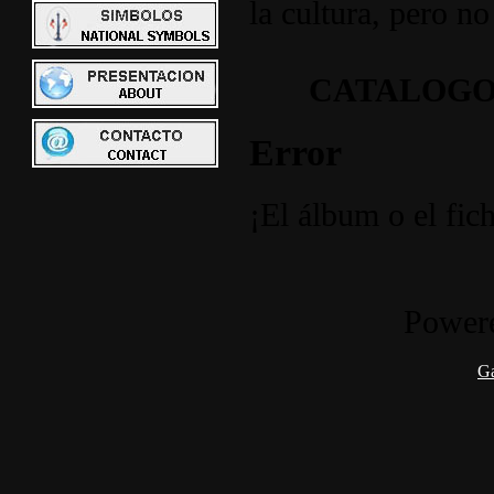
la cultura, pero no
CATALOGO
Error
¡El álbum o el fic
Power
G