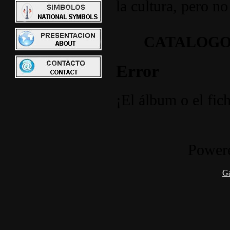
la cultura, pero no
CATALOGO
Error
¡El álbum o el fic
Power
G