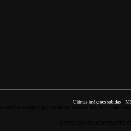
Ultimas imágenes subidas
::
Má
e encuentra en esta página está abierto al acceso de todos los habitante
CATALOGO EN CONSTANTE C