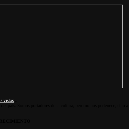
s vistos
::
s del país. Somos portadores de la cultura, pero no nos pertenece, sino a
RECIMIENTO