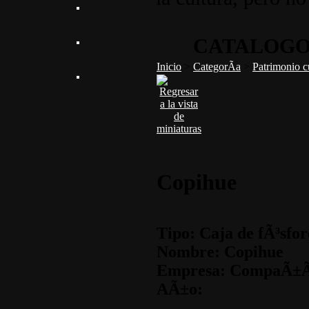
CATALOGO
Inicio
>
CategorÃ­a
>
Patrimonio c
Copihue
Tipo: Caja de fÃ³sfor
Nombre: Copihue
Empresa: CompaÃ±Ã­a
AÃ±o: