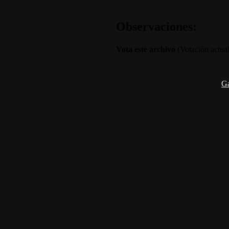
Observaciones:
Vota este archivo
(Votación actual 
G