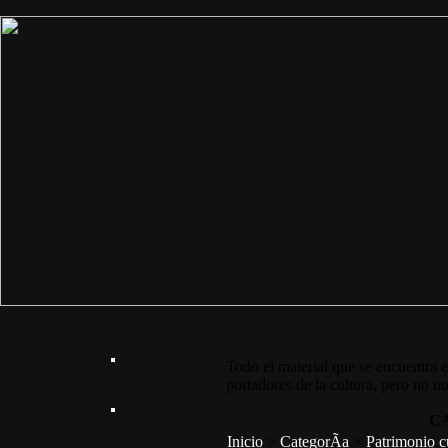
Todo el material que se encuentra e
portadores de la cultura, pero no no
C
Inicio
>
CategorÃ­a
>
Patrimonio c