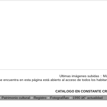
Ultimas imágenes subidas
::
Má
se encuentra en esta página está abierto al acceso de todos los habita
CATALOGO EN CONSTANTE CR
>
Patrimonio cultural
>
Registro
>
FotografÃ­as
>
1990 â€“ actualidad