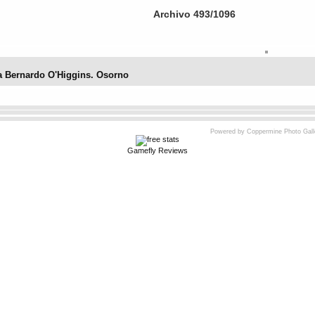
Archivo 493/1096
 Bernardo O'Higgins. Osorno
No hay votos aún)
Powered by
Coppermine Photo Gall
Gamefly Reviews