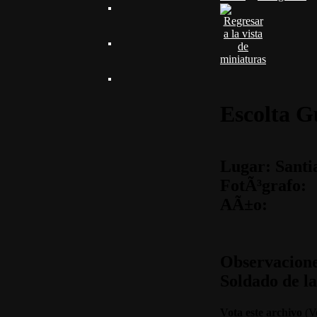
Escolta G
Lugar: Santi
FotÃ³grafo:
AÃ±o:
Observacione
Soldado de la
Vota este archivo
(Vo