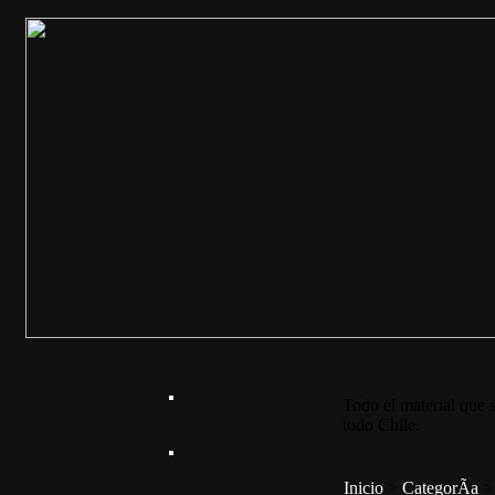
Todo el material que s
todo Chile.
Inicio
>
CategorÃ­a