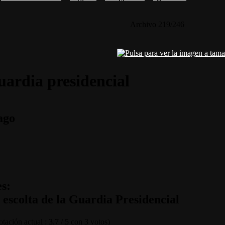
Archivo 219/246
uardia presidencial
ago
s:
 escolta de la Guardia Presidencial
tación actual : 3.7 / 5 con 3 votos)