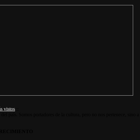
s vistos
::
s del país. Somos portadores de la cultura, pero no nos pertenece, sino a
RECIMIENTO