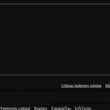
Ultimas imágenes subidas
::
Má
e encuentra en esta página está abierto al acceso de todos los habitante
CATALOGO EN CONSTANTE C
>
Patrimonio cultural
>
Registro
>
FotografÃ­as
>
EjÃ©rcito