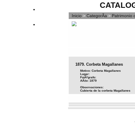
CATALOG
Inicio
>
CategorÃ­a
>
Patrimonio c
1879. Corbeta Magallanes
Motivo: Corbeta Magallanes
Lugar:
FotÃ³grafo:
AÃ±o: 1879
Observaciones:
Cubierta de la corbeta Magallanes
Vota este archivo
(No hay votos