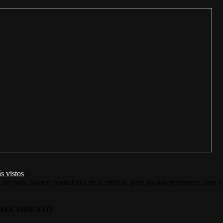
s vistos
::
s del país. Somos portadores de la cultura, pero no nos pertenece, sino a
RECIMIENTO