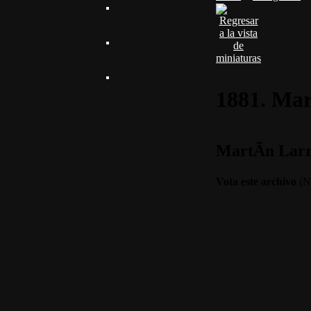
1881. Mar
MartÃ­n Larr
Vota este archivo
(No