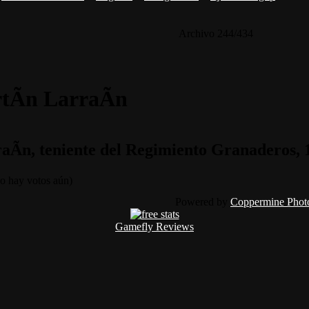
Archivo 244/434
tÃ­n LarraÃ­n
aÃ­n, teniente del Regimiento Granaderos, 
 hay votos aún)
Powered by
Coppermine Photo
Gamefly Reviews