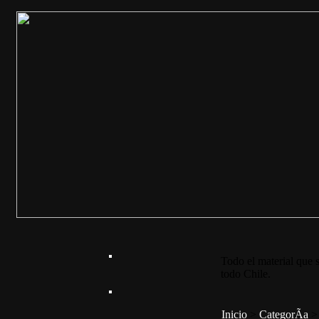
Todo el material que s
todo Chile.
Inicio
>
CategorÃ­a