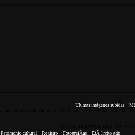
Ultimas imágenes subidas
::
Má
e encuentra en esta página está abierto al acceso de todos los habitante
CATALOGO EN CONSTANTE C
>
Patrimonio cultural
>
Registro
>
FotografÃ­as
>
EjÃ©rcito gdp