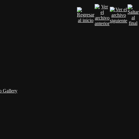
 Gallery