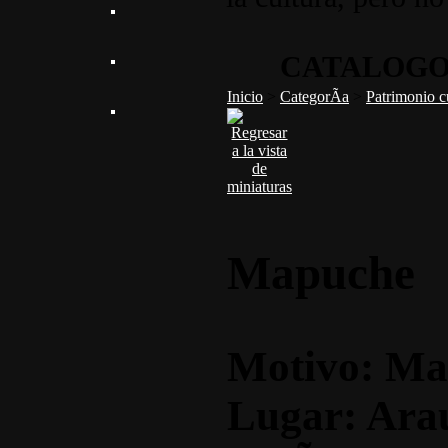
CATALOGO
Inicio
>
CategorÃ­a
>
Patrimonio c
Mapuche
Motivo: Ma
Lugar: Ara