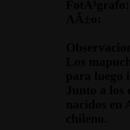
FotÃ³grafo:
AÃ±o:
Observacio
Los mapuche
para luego i
Junto a los 
nacidos en
chileno.