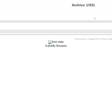
Archivo 1/331
Votación actual : 5 / 5 con 2 votos)
Powered by
Coppermine Photo Gall
Gamefly Reviews