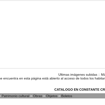
Ultimas imágenes subidas
::
Má
se encuentra en esta página está abierto al acceso de todos los habita
CATALOGO EN CONSTANTE CR
>
Patrimonio cultural
>
Obras
>
Objetos
>
Boletos