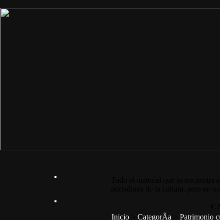
Todo el material que se encuentra e
portadores de la cultura, pero no no
C
Inicio
>
CategorÃ­a
>
Patrimonio c