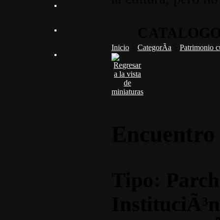
CATALOGO
Inicio
>
CategorÃ­a
>
Patrimonio c
Encuentro
Tipo: Parch
InstituciÃ³n