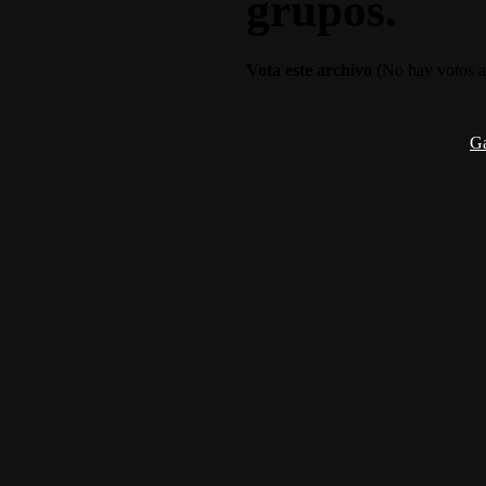
grupos.
Vota este archivo
(No hay votos a
G