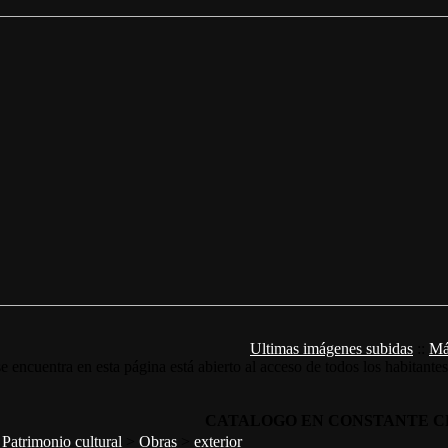
Ultimas imágenes subidas
::
Má
e encuentra en esta página está abierto al acceso de todos los habitante
CATALOGO EN CONSTANTE C
>
Patrimonio cultural
>
Obras
>
exterior