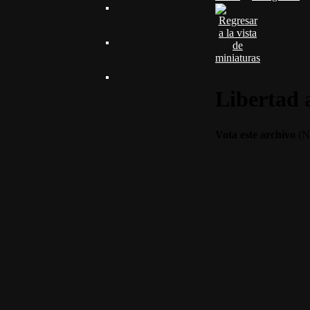
Libertad 
Vota este archivo
(No