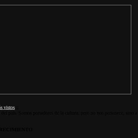
s vistos
::
s del país. Somos portadores de la cultura, pero no nos pertenece, sino a
RECIMIENTO