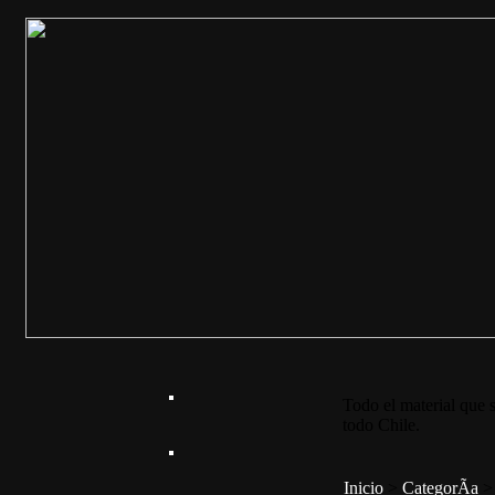
Todo el material que s
todo Chile.
Inicio
>
CategorÃ­a