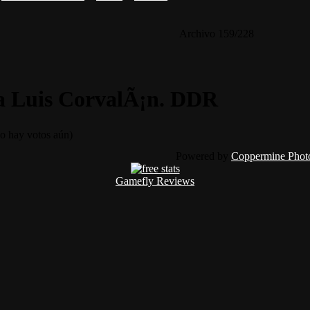
Archivo 159/228
a Luis CorvalÃ¡n. DDR
 hay votos aún)
Powered by
Coppermine Photo
Gamefly Reviews