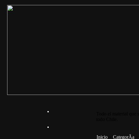
Todo el material que s
todo Chile.
Inicio
>
CategorÃ­a