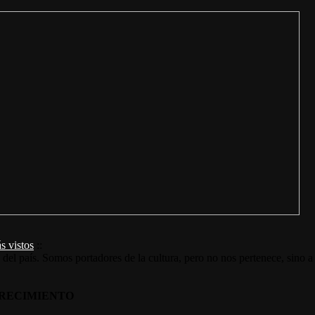
s vistos
::
s del país. Somos portadores de la cultura, pero no nos pertenece, sino a
RECIMIENTO