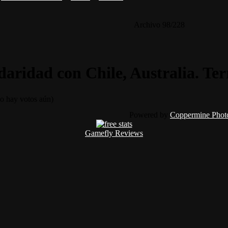
Archivo 98/228
idaridad con Chile, Australia. Te
 hay votos aún)
Powered by
Coppermine Photo
Gamefly Reviews