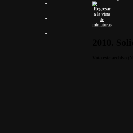
2010. Sol
Vota este archivo
(No