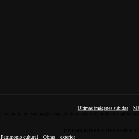
Ultimas imágenes subidas
::
Má
e encuentra en esta página está abierto al acceso de todos los habitante
CATALOGO EN CONSTANTE C
>
Patrimonio cultural
>
Obras
>
exterior