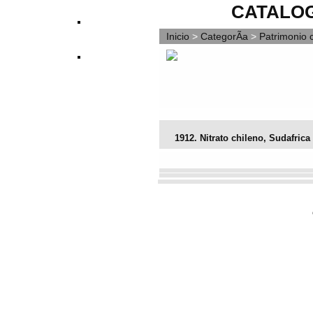
CATALOG
Inicio
>
CategorÃ­a
>
Patrimonio c
1912. Nitrato chileno, Sudafrica
Vota este archivo
(No hay votos