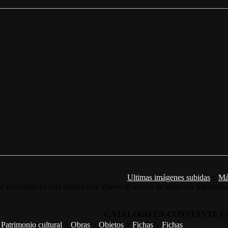
Ultimas imágenes subidas
::
Má
e encuentra en esta página está abierto al acceso de todos los habitante
CATALOGO EN CONSTANTE C
>
Patrimonio cultural
>
Obras
>
Objetos
>
Fichas
>
Fichas