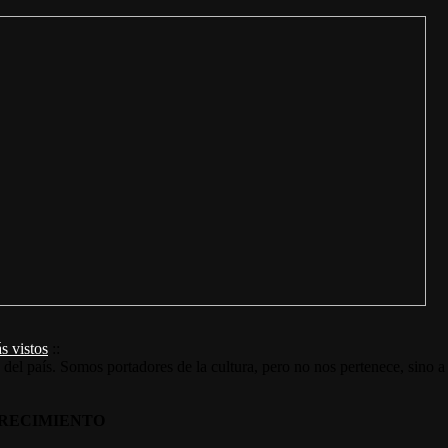
s vistos
::
s del país. Somos portadores de la cultura, pero no nos pertenece, sino a
RECIMIENTO