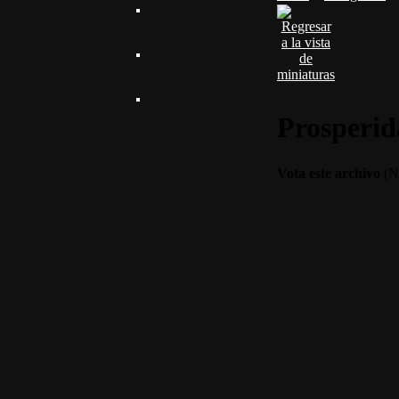
Prosperi
Vota este archivo
(No