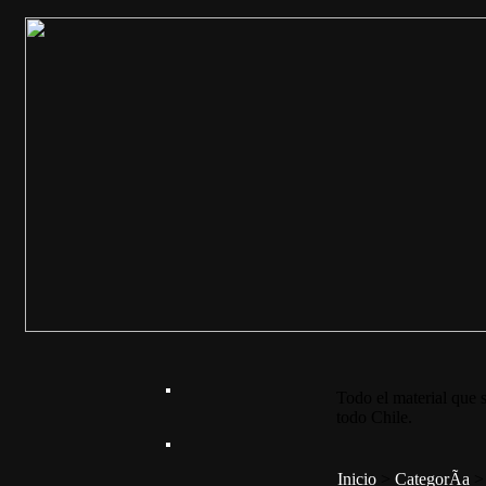
Todo el material que s
todo Chile.
Inicio
>
CategorÃ­a