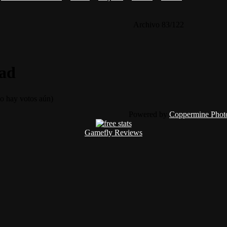
Archivo 83/122
dad
 hay votos aún)
Powered by
Coppermine Photo
Gamefly Reviews