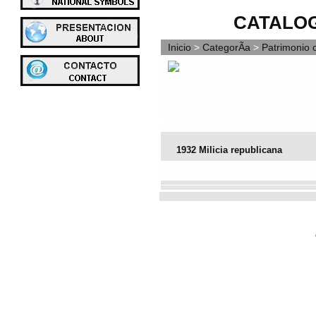
CATALOG
Inicio
>
CategorÃ­a
>
Patrimonio c
1932 Milicia republicana
Vota este archivo
(Votación actu