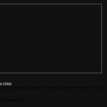
s vistos
::
s del país. Somos portadores de la cultura, pero no nos pertenece, sino a
RECIMIENTO