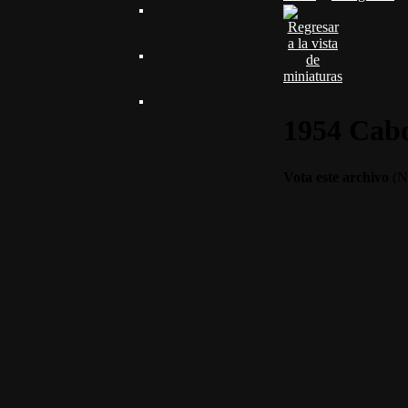
1954 Cab
Vota este archivo
(No