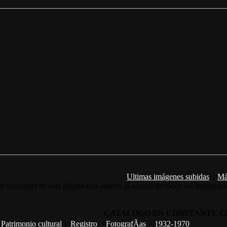
Ultimas imágenes subidas
::
Má
e encuentra en esta página está abierto al acceso de todos los habitante
CATALOGO EN CONSTANTE C
>
Patrimonio cultural
>
Registro
>
FotografÃ­as
>
1932-1970