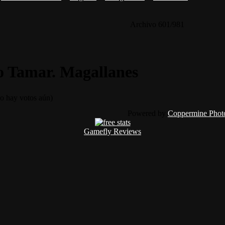
Archivo 601/981
o Tamar. Magallanes
 hay votos aún)
Powered by
Coppermine Photo
Gamefly Reviews