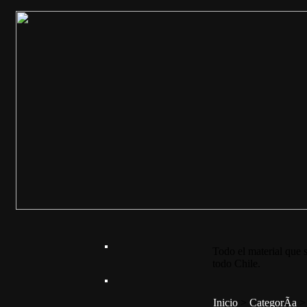
Todo el material que s
todo Chile.
Inicio
>
CategorÃ­a