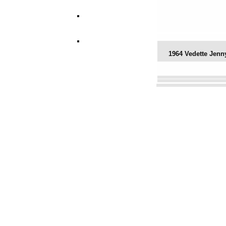
1964 Vedette Jenn
Vota este archivo
(