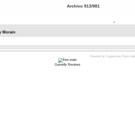
Archivo 913/981
y Morain
No hay votos aún)
Powered by
Coppermine Photo Gall
Gamefly Reviews