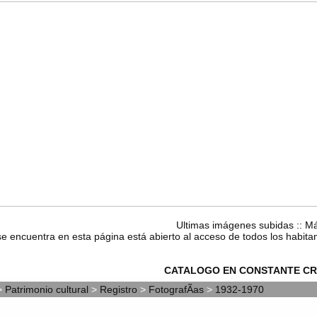
Ultimas imágenes subidas
::
Má
se encuentra en esta página está abierto al acceso de todos los habita
CATALOGO EN CONSTANTE CR
>
Patrimonio cultural
>
Registro
>
FotografÃ­as
>
1932-1970