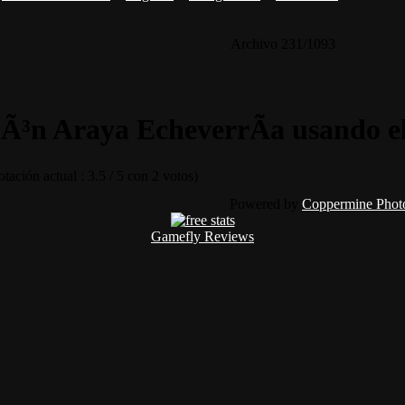
Archivo 231/1093
³n Araya EcheverrÃ­a usando el
tación actual : 3.5 / 5 con 2 votos)
Powered by
Coppermine Photo
Gamefly Reviews