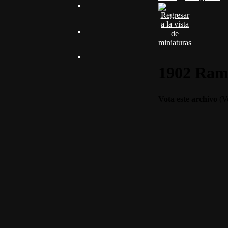
1902 RamÃ
Vota este archivo
(Vo