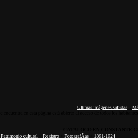
Ultimas imágenes subidas
::
Má
e encuentra en esta página está abierto al acceso de todos los habitante
CATALOGO EN CONSTANTE C
>
Patrimonio cultural
>
Registro
>
FotografÃ­as
>
1891-1924