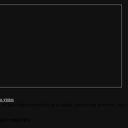
s vistos
::
s del país. Somos portadores de la cultura, pero no nos pertenece, sino a
RECIMIENTO