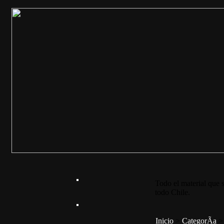
Todo el material que s
todo Chile.
Inicio
>
CategorÃ­a